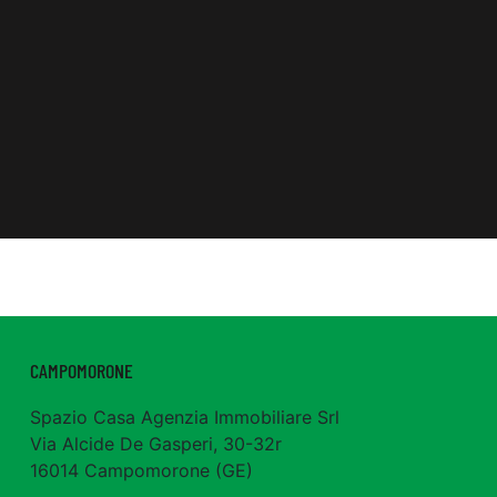
CAMPOMORONE
Spazio Casa Agenzia Immobiliare Srl
Via Alcide De Gasperi, 30-32r
16014 Campomorone (GE)